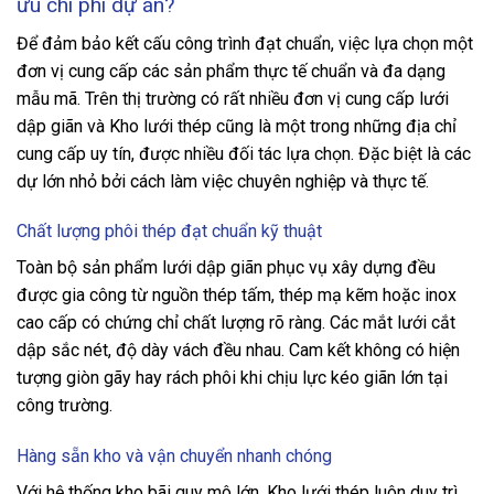
ưu chi phí dự án?
Để đảm bảo kết cấu công trình đạt chuẩn, việc lựa chọn một
đơn vị cung cấp các sản phẩm thực tế chuẩn và đa dạng
mẫu mã. Trên thị trường có rất nhiều đơn vị cung cấp lưới
dập giãn và Kho lưới thép cũng là một trong những địa chỉ
cung cấp uy tín, được nhiều đối tác lựa chọn. Đặc biệt là các
dự lớn nhỏ bởi cách làm việc chuyên nghiệp và thực tế.
Chất lượng phôi thép đạt chuẩn kỹ thuật
Toàn bộ sản phẩm lưới dập giãn phục vụ xây dựng đều
được gia công từ nguồn thép tấm, thép mạ kẽm hoặc inox
cao cấp có chứng chỉ chất lượng rõ ràng. Các mắt lưới cắt
dập sắc nét, độ dày vách đều nhau. Cam kết không có hiện
tượng giòn gãy hay rách phôi khi chịu lực kéo giãn lớn tại
công trường.
Hàng sẵn kho và vận chuyển nhanh chóng
Với hệ thống kho bãi quy mô lớn, Kho lưới thép luôn duy trì