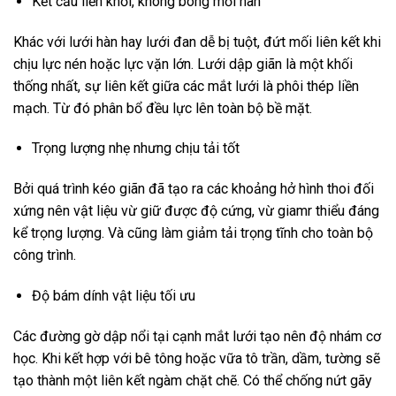
Kết cấu liền khối, không bong mối hàn
Khác với lưới hàn hay lưới đan dễ bị tuột, đứt mối liên kết khi
chịu lực nén hoặc lực vặn lớn. Lưới dập giãn là một khối
thống nhất, sự liên kết giữa các mắt lưới là phôi thép liền
mạch. Từ đó phân bổ đều lực lên toàn bộ bề mặt.
Trọng lượng nhẹ nhưng chịu tải tốt
Bởi quá trình kéo giãn đã tạo ra các khoảng hở hình thoi đối
xứng nên vật liệu vừ giữ được độ cứng, vừ giamr thiểu đáng
kể trọng lượng. Và cũng làm giảm tải trọng tĩnh cho toàn bộ
công trình.
Độ bám dính vật liệu tối ưu
Các đường gờ dập nổi tại cạnh mắt lưới tạo nên độ nhám cơ
học. Khi kết hợp với bê tông hoặc vữa tô trần, dầm, tường sẽ
tạo thành một liên kết ngàm chặt chẽ. Có thể chống nứt gãy