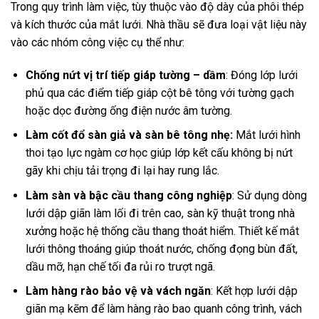
Trong quy trình làm việc, tùy thuộc vào độ dày của phôi thép
và kích thước của mắt lưới. Nhà thầu sẽ đưa loại vật liệu này
vào các nhóm công việc cụ thể như:
Chống nứt vị trí tiếp giáp tường – dầm
: Đóng lớp lưới
phủ qua các điểm tiếp giáp cột bê tông với tường gạch
hoặc dọc đường ống điện nước âm tường.
Làm cốt đổ sàn giả và sàn bê tông nhẹ:
Mắt lưới hình
thoi tạo lực ngàm cơ học giúp lớp kết cấu không bị nứt
gãy khi chịu tải trọng đi lại hay rung lắc.
Làm sàn và bậc cầu thang công nghiệp
: Sử dụng dòng
lưới dập giãn làm lối đi trên cao, sàn kỹ thuật trong nhà
xưởng hoặc hệ thống cầu thang thoát hiểm. Thiết kế mắt
lưới thông thoáng giúp thoát nước, chống đọng bùn đất,
dầu mỡ, hạn chế tối đa rủi ro trượt ngã.
Làm hàng rào bảo vệ và vách ngăn
: Kết hợp lưới dập
giãn mạ kẽm để làm hàng rào bao quanh công trình, vách