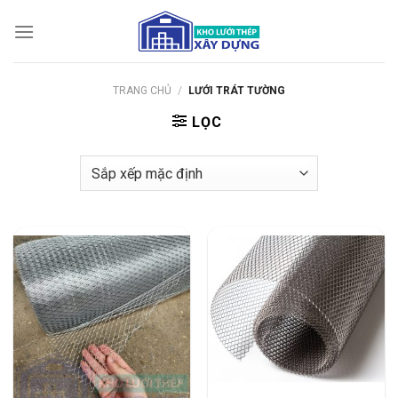
Bỏ
qua
nội
dung
TRANG CHỦ
/
LƯỚI TRÁT TƯỜNG
LỌC