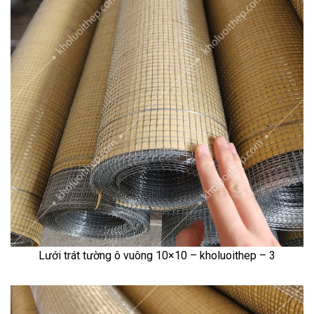
Lưới trát tường ô vuông 10×10 – kholuoithep – 3