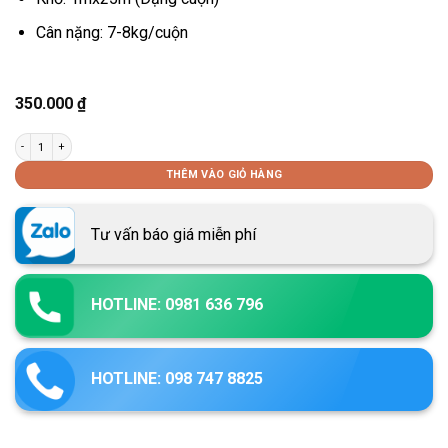
Cân nặng: 7-8kg/cuộn
350.000
₫
Lưới trát tường ô vuông 10x10 số lượng
THÊM VÀO GIỎ HÀNG
Tư vấn báo giá miễn phí
HOTLINE: 0981 636 796
HOTLINE: 098 747 8825