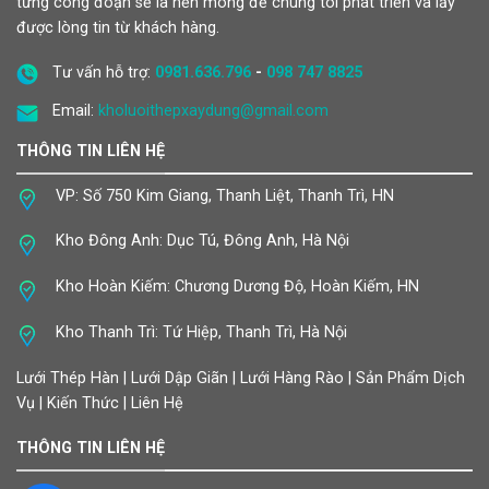
từng công đoạn sẽ là nền móng để chúng tôi phát triển và lấy
được lòng tin từ khách hàng.
Tư vấn hỗ trợ:
0981.636.796
-
098 747 8825
Email:
kholuoithepxaydung@gmail.com
THÔNG TIN LIÊN HỆ
VP: Số 750 Kim Giang, Thanh Liệt, Thanh Trì, HN
Kho Đông Anh: Dục Tú, Đông Anh, Hà Nội
Kho Hoàn Kiếm: Chương Dương Độ, Hoàn Kiếm, HN
Kho Thanh Trì: Tứ Hiệp, Thanh Trì, Hà Nội
Lưới Thép Hàn | Lưới Dập Giãn | Lưới Hàng Rào | Sản Phẩm Dịch
Vụ | Kiến Thức | Liên Hệ
THÔNG TIN LIÊN HỆ