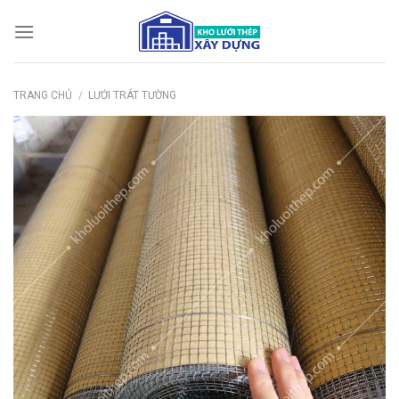
Bỏ
qua
nội
dung
TRANG CHỦ
/
LƯỚI TRÁT TƯỜNG