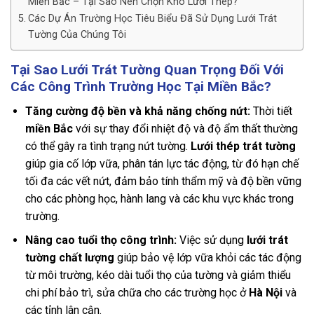
Miền Bắc – Tại Sao Nên Chọn Kho Lưới Thép?
Các Dự Án Trường Học Tiêu Biểu Đã Sử Dụng Lưới Trát
Tường Của Chúng Tôi
Tại Sao Lưới Trát Tường Quan Trọng Đối Với
Các Công Trình Trường Học Tại Miền Bắc?
Tăng cường độ bền và khả năng chống nứt:
Thời tiết
miền Bắc
với sự thay đổi nhiệt độ và độ ẩm thất thường
có thể gây ra tình trạng nứt tường.
Lưới thép trát tường
giúp gia cố lớp vữa, phân tán lực tác động, từ đó hạn chế
tối đa các vết nứt, đảm bảo tính thẩm mỹ và độ bền vững
cho các phòng học, hành lang và các khu vực khác trong
trường.
Nâng cao tuổi thọ công trình:
Việc sử dụng
lưới trát
tường chất lượng
giúp bảo vệ lớp vữa khỏi các tác động
từ môi trường, kéo dài tuổi thọ của tường và giảm thiểu
chi phí bảo trì, sửa chữa cho các trường học ở
Hà Nội
và
các tỉnh lân cận.