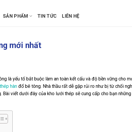
SẢN PHẨM
TIN TỨC
LIÊN HỆ
ông mới nhất
ông là yếu tố bắt buộc làm an toàn kết cấu và độ bền vững cho mọ
 thép hàn
đổ bê tông. Nhà thầu rất dễ gặp rủi ro như bị từ chối ng
 Bài viết dưới đây của kho lưới thép sẽ cung cấp cho bạn những 