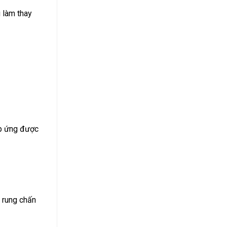
 làm thay
áp ứng được
g rung chấn