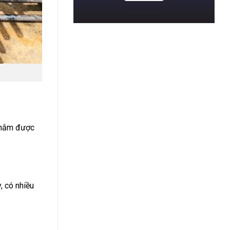
n nắm được
, có nhiều