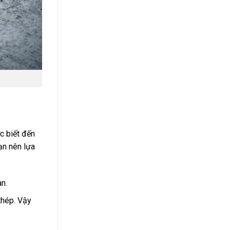
c biết đến
ạn nên lựa
n.
thép. Vậy