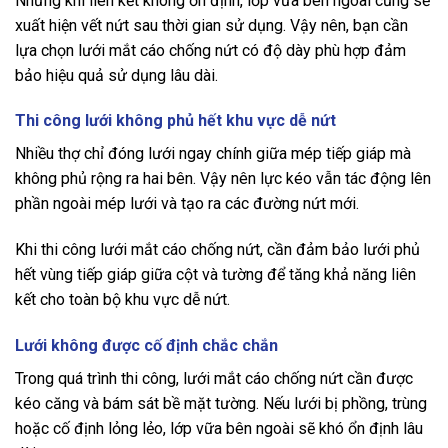
Nhưng khi liên kết không ổn định, lớp vữa bên ngoài cũng sẽ
xuất hiện vết nứt sau thời gian sử dụng. Vậy nên, bạn cần
lựa chọn lưới mắt cáo chống nứt có độ dày phù hợp đảm
bảo hiệu quả sử dụng lâu dài.
Thi công lưới không phủ hết khu vực dễ nứt
Nhiều thợ chỉ đóng lưới ngay chính giữa mép tiếp giáp mà
không phủ rộng ra hai bên. Vậy nên lực kéo vẫn tác động lên
phần ngoài mép lưới và tạo ra các đường nứt mới.
Khi thi công lưới mắt cáo chống nứt, cần đảm bảo lưới phủ
hết vùng tiếp giáp giữa cột và tường để tăng khả năng liên
kết cho toàn bộ khu vực dễ nứt.
Lưới không được cố định chắc chắn
Trong quá trình thi công, lưới mắt cáo chống nứt cần được
kéo căng và bám sát bề mặt tường. Nếu lưới bị phồng, trùng
hoặc cố định lỏng lẻo, lớp vữa bên ngoài sẽ khó ổn định lâu