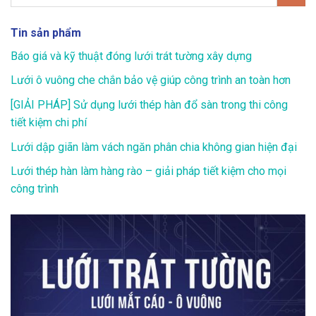
Tin sản phẩm
Báo giá và kỹ thuật đóng lưới trát tường xây dựng
Lưới ô vuông che chắn bảo vệ giúp công trình an toàn hơn
[GIẢI PHÁP] Sử dụng lưới thép hàn đổ sàn trong thi công
tiết kiệm chi phí
Lưới dập giãn làm vách ngăn phân chia không gian hiện đại
Lưới thép hàn làm hàng rào – giải pháp tiết kiệm cho mọi
công trình