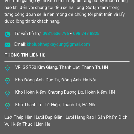
Với mức giá hợp lý thì Kho Lưới Thép tin rằng bất kỳ khách hàng
nào khi đến với chúng tôi đều sẽ hài lòng. Sự tận tâm trong
từng công đoạn sẽ là nền móng để chúng tôi phát triển và lấy
được lòng tin từ khách hàng.
Tư vấn hỗ trợ:
0981.636.796
-
098 747 8825
Email:
kholuoithepxaydung@gmail.com
THÔNG TIN LIÊN HỆ
VP: Số 750 Kim Giang, Thanh Liệt, Thanh Trì, HN
Kho Đông Anh: Dục Tú, Đông Anh, Hà Nội
Kho Hoàn Kiếm: Chương Dương Độ, Hoàn Kiếm, HN
Kho Thanh Trì: Tứ Hiệp, Thanh Trì, Hà Nội
Lưới Thép Hàn | Lưới Dập Giãn | Lưới Hàng Rào | Sản Phẩm Dịch
Vụ | Kiến Thức | Liên Hệ