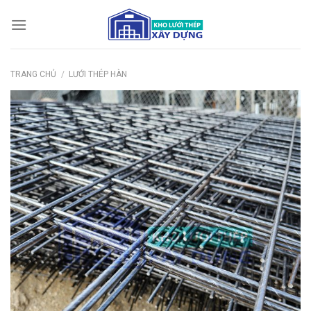
Bỏ
qua
nội
dung
TRANG CHỦ
/
LƯỚI THÉP HÀN