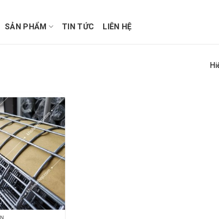
SẢN PHẨM
TIN TỨC
LIÊN HỆ
Hi
ÀN