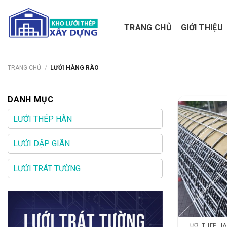
Bỏ
qua
TRANG CHỦ
GIỚI THIỆU
nội
dung
TRANG CHỦ
/
LƯỚI HÀNG RÀO
DANH MỤC
LƯỚI THÉP HÀN
LƯỚI DẬP GIÃN
LƯỚI TRÁT TƯỜNG
LƯỚI THÉP H