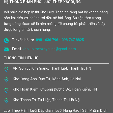
HỆ THỐNG PHÂN PHỐI LƯỚI THÉP XÂY DỰNG
Với mức giá hợp lý thì Kho Lưới Thép tin rằng bất kỳ khách hàng
nào khi đến với chúng tôi đều sẽ hài lòng. Sự tận tâm trong
từng công đoạn sẽ là nền móng để chúng tôi phát triển và lấy
được lòng tin từ khách hàng.
Tư vấn hỗ trợ:
0981.636.796
-
098 747 8825
Email:
kholuoithepxaydung@gmail.com
THÔNG TIN LIÊN HỆ
VP: Số 750 Kim Giang, Thanh Liệt, Thanh Trì, HN
Kho Đông Anh: Dục Tú, Đông Anh, Hà Nội
Kho Hoàn Kiếm: Chương Dương Độ, Hoàn Kiếm, HN
Kho Thanh Trì: Tứ Hiệp, Thanh Trì, Hà Nội
Lưới Thép Hàn | Lưới Dập Giãn | Lưới Hàng Rào | Sản Phẩm Dịch